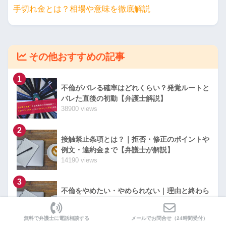
手切れ金とは？相場や意味を徹底解説
その他おすすめの記事
1
不倫がバレる確率はどれくらい？発覚ルートと
バレた直後の初動【弁護士解説】
38900 views
2
接触禁止条項とは？｜拒否・修正のポイントや
例文・違約金まで【弁護士が解説】
14190 views
3
不倫をやめたい・やめられない｜理由と終わら
せ方、慰謝料リスク【弁護士解説】
13163 views
無料で弁護士に電話相談する
メールでお問合せ（24時間受付）