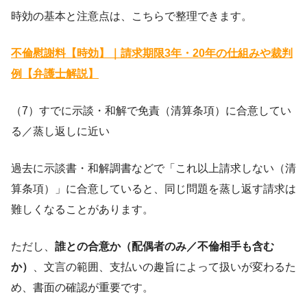
時効の基本と注意点は、こちらで整理できます。
不倫慰謝料【時効】｜請求期限3年・20年の仕組みや裁判
例【弁護士解説】
（7）すでに示談・和解で免責（清算条項）に合意してい
る／蒸し返しに近い
過去に示談書・和解調書などで「これ以上請求しない（清
算条項）」に合意していると、同じ問題を蒸し返す請求は
難しくなることがあります。
ただし、
誰との合意か（配偶者のみ／不倫相手も含む
か）
、文言の範囲、支払いの趣旨によって扱いが変わるた
め、書面の確認が重要です。