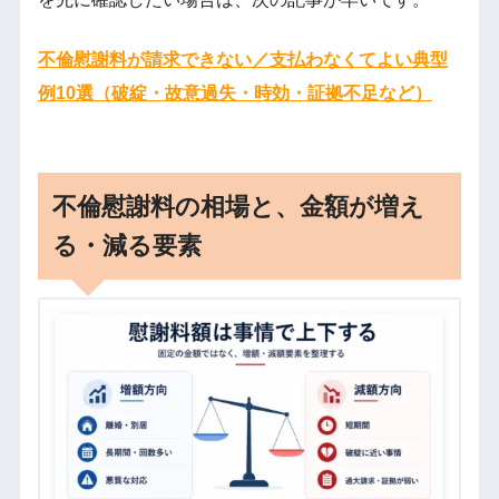
不倫慰謝料が請求できない／支払わなくてよい典型
例10選（破綻・故意過失・時効・証拠不足など）
不倫慰謝料の相場と、金額が増え
る・減る要素