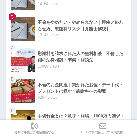
14164 views
3
不倫をやめたい・やめられない｜理由と終わ
らせ方、慰謝料リスク【弁護士解説】
13141 views
4
慰謝料を請求された人の無料相談｜不倫した
側の法律相談・準備・相談先
10969 views
5
不倫のお金問題｜貢がれたお金・デート代・
プレゼントは返す？慰謝料への影響
9257 views
6
手切れ金とは？意味・相場・1000万円請求・
払う義務を弁護士が解説
6409 views
無料で弁護士に電話相談する
メールでお問合せ（24時間受付）