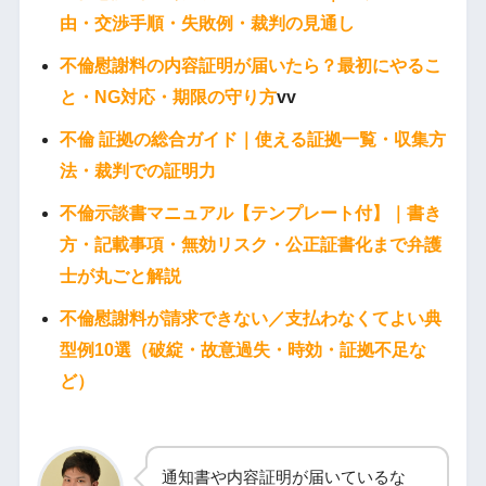
由・交渉手順・失敗例・裁判の見通し
不倫慰謝料の内容証明が届いたら？最初にやるこ
と・NG対応・期限の守り方
vv
不倫 証拠の総合ガイド｜使える証拠一覧・収集方
法・裁判での証明力
不倫示談書マニュアル【テンプレート付】｜書き
方・記載事項・無効リスク・公正証書化まで弁護
士が丸ごと解説
不倫慰謝料が請求できない／支払わなくてよい典
型例10選（破綻・故意過失・時効・証拠不足な
ど）
通知書や内容証明が届いているな