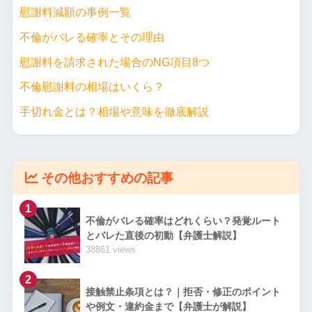
慰謝料減額の事例一覧
不倫がバレる確率とその理由
慰謝料を請求された場合のNG項目8つ
不倫慰謝料の相場はいくら？
手切れ金とは？相場や意味を徹底解説
その他おすすめの記事
1
不倫がバレる確率はどれくらい？発覚ルート
とバレた直後の初動【弁護士解説】
38861 views
2
接触禁止条項とは？｜拒否・修正のポイント
や例文・違約金まで【弁護士が解説】