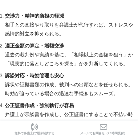
交渉力・精神的負担の軽減
相手との直接やり取りを弁護士が代行すれば、ストレスや
感情的対立を抑えられる。
適正金額の算定・増額交渉
過去の裁判例や実績を基に、「相場以上の金額を狙う」か
「現実的に落としどころを探る」かを判断してくれる。
訴訟対応・時効管理も安心
訴状や証拠書類の作成、裁判への出頭などを任せられる。
時効が迫っている場合の迅速な手続きもスムーズ。
公正証書作成・強制執行が容易
弁護士が示談書を作成し、公正証書にすることで不払い時
の差し押さえまでセットでフォロー可能。
無料で弁護士に電話相談する
メールでお問合せ（24時間受付）